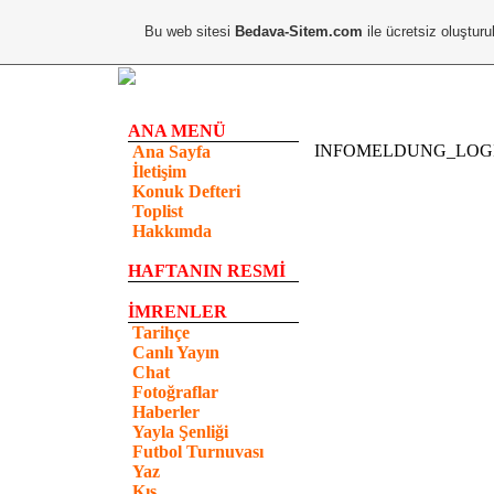
Bu web sitesi
Bedava-Sitem.com
ile ücretsiz oluşturu
ANA MENÜ
INFOMELDUNG_LOG
Ana Sayfa
İletişim
Konuk Defteri
Toplist
Hakkımda
HAFTANIN RESMİ
İMRENLER
Tarihçe
Canlı Yayın
Chat
Fotoğraflar
Haberler
Yayla Şenliği
Futbol Turnuvası
Yaz
Kış