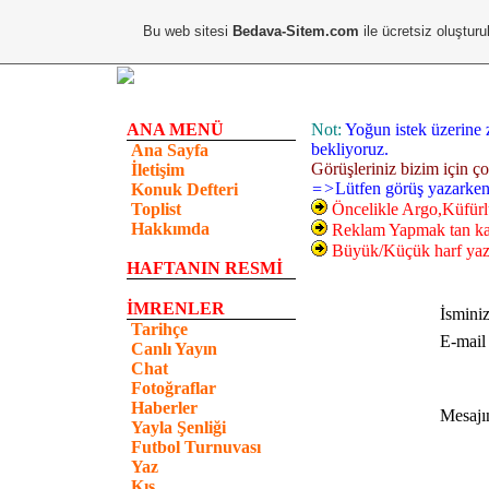
Bu web sitesi
Bedava-Sitem.com
ile ücretsiz oluşturu
ANA MENÜ
Not:
Yoğun istek üzerine z
bekliyoruz.
Ana Sayfa
Görüşleriniz bizim için ço
İletişim
=>
Lütfen görüş yazarken 
Konuk Defteri
Toplist
Öncelikle Argo,Küfürlü
Hakkımda
Reklam Yapmak tan kaçı
Büyük/Küçük harf yazı
HAFTANIN RESMİ
İMRENLER
İsminiz
Tarihçe
E-mail 
Canlı Yayın
Chat
Fotoğraflar
Haberler
Mesajı
Yayla Şenliği
Futbol Turnuvası
Yaz
Kış