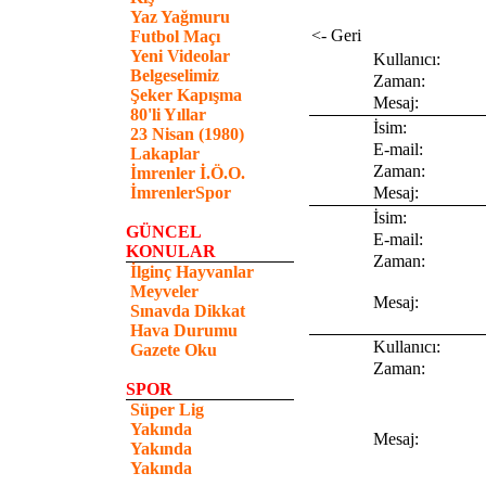
Yaz Yağmuru
<- Geri
Futbol Maçı
Yeni Videolar
Kullanıcı:
Belgeselimiz
Zaman:
Şeker Kapışma
Mesaj:
80'li Yıllar
İsim:
23 Nisan (1980)
E-mail:
Lakaplar
Zaman:
İmrenler İ.Ö.O.
İmrenlerSpor
Mesaj:
İsim:
GÜNCEL
E-mail:
KONULAR
Zaman:
İlginç Hayvanlar
Meyveler
Mesaj:
Sınavda Dikkat
Hava Durumu
Kullanıcı:
Gazete Oku
Zaman:
SPOR
Süper Lig
Yakında
Mesaj:
Yakında
Yakında