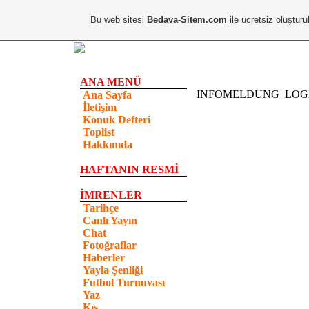
Bu web sitesi
Bedava-Sitem.com
ile ücretsiz oluşturu
ANA MENÜ
INFOMELDUNG_LOG
Ana Sayfa
İletişim
Konuk Defteri
Toplist
Hakkımda
HAFTANIN RESMİ
İMRENLER
Tarihçe
Canlı Yayın
Chat
Fotoğraflar
Haberler
Yayla Şenliği
Futbol Turnuvası
Yaz
Kış